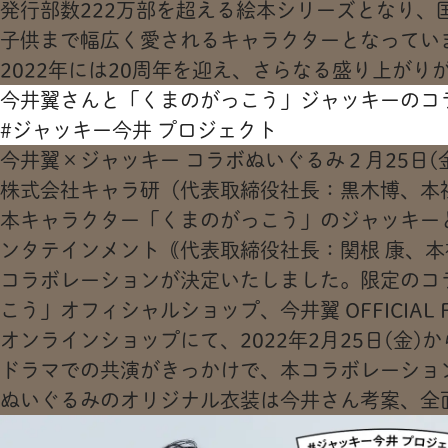
発行部数222万部を超える絵本シリーズとなり、
子供まで幅広く愛されるキャラクターとなってい
2022年には20周年を迎え、さらなる盛り上がり
今井翼さんと「くまのがっこう」ジャッキーのコ
#ジャッキー今井 プロジェクト
今井翼×ジャッキー コラボぬいぐるみ２月25日(
株式会社キャラ研（代表取締役社長：黒木博、本社
本キャラクター「くまのがっこう」のジャッキー
ンタテインメント｟代表取締役社長：関根 康、
コラボレーションが決定いたしました。限定のコ
こう」オフィシャルショップ、今井翼 OFFICIAL FA
オンラインショップにて、2022年2月25日(金)
ドラマでの共演がきっかけで、本コラボレーショ
ぬいぐるみのオリジナル衣装は今井さん考案、全