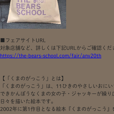
■フェアサイトURL
対象店舗など、詳しくは下記URLからご確認くだ
https://the-bears-school.com/fair/anv20th
【「くまのがっこう」とは】
「くまのがっこう」は、11ひきのやさしいおに
できかんぼうなくまの女の子・ジャッキーが繰り
日々を描いた絵本です。
2002年に第1作目となる絵本『くまのがっこう