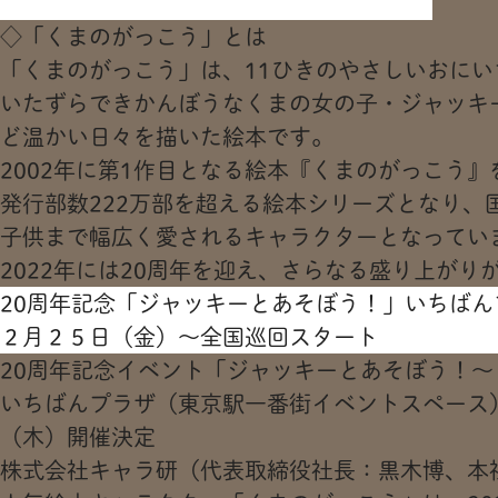
◇「くまのがっこう」とは
「くまのがっこう」は、11ひきのやさしいおに
いたずらできかんぼうなくまの女の子・ジャッキ
ど温かい日々を描いた絵本です。
2002年に第1作目となる絵本『くまのがっこう
発行部数222万部を超える絵本シリーズとなり、
子供まで幅広く愛されるキャラクターとなってい
2022年には20周年を迎え、さらなる盛り上がり
20周年記念「ジャッキーとあそぼう！」いちばん
２月２５日（金）～全国巡回スタート
20周年記念イベント「ジャッキーとあそぼう！
いちばんプラザ（東京駅一番街イベントスペース）
（木）開催決定
株式会社キャラ研（代表取締役社長：黒木博、本