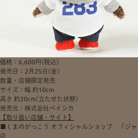
価格：6,600円(税込)
発売日：2月25日(金)
数量・店舗限定発売
サイズ：幅 約10cm
高さ 約20cm(立たせた状態)
発売元：株式会社ベイシカ
【取り扱い店舗・サイト】
■くまのがっこう オフィシャルショップ 「ジャ
店