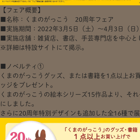
【フェア概要】
■名称：くまのがっこう 20周年フェア
■実施期間：2022年3月5日（土）～4月3日（日
■実施店舗：雑貨店、書店、手芸専門店を中心とし
※詳細は特設サイトにて掲示。
■ノベルティ①
くまのがっこうグッズ、または書籍を1点以上お
ッジをプレゼント。
くまのがっこうの絵本シリーズ15作品より、そ
にしました。
さらに20周年特別デザインも追加した全16種で