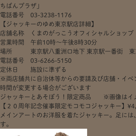
ちばんプラザ」
電話番号 03-3238-1176
【ジャッキーのゆめ東京駅店詳細】
店舗名称 くまのがっこうオフィシャルショップ
営業時間 午前10時～午後8時30分
場所 東京駅八重洲口地下 東京駅一番街 東
電話番号 03-6266-5150
定休日 施設に準ずる
※両店舗共に自治体等からの要請及び店舗・イベ
時間が変更する場合がございます
ジャッキーとあそぼう！限定商品 ※画像はイ
【２０周年記念催事限定モコモコジャッキー】¥4,
メインアートのお洋服を着たジャッキー。足には、
す。