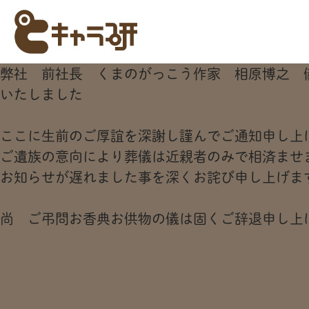
弊社 前社長 くまのがっこう作家 相原博之 
いたしました
ここに生前のご厚誼を深謝し謹んでご通知申し上
ご遺族の意向により葬儀は近親者のみで相済ませ
お知らせが遅れました事を深くお詫び申し上げま
尚 ご弔問お香典お供物の儀は固くご辞退申し上