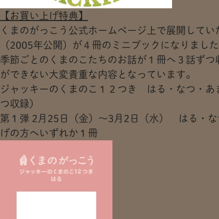
【お買い上げ特典】
くまのがっこう公式ホームページ上で展開してい
（2005年公開）が４冊のミニブックになりまし
季節ごとのくまのこたちのお話が１冊へ３話ずつ
ができない大変貴重な内容となっています。
ジャッキーのくまのこ１２つき はる・なつ・あ
つ収録）
第１弾 2月25日（金）～3月2日（水） はる・なつ
げの方へいずれか１冊